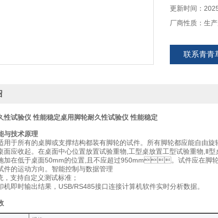
更新时间：2025
厂商性质：生
联系青青
绍
久性试验仪 性能稳定
桌用脚轮耐久性试验仪 性能稳定
核心功能与技术原理
用于所有的桌脚或支撑结构都装有脚轮的试件。所有脚轮都应能自由旋转和
面应收起。在桌面中心位置放置试验重物,工型桌放置工型试验重物,Ⅱ型桌
施加在低于桌面50mm的位置,且不应超过950mm。试件应在
件的运动方向。‌智能控制与数据管理‌
，支持自定义测试标准；
即时输出结果，USB/RS485接口连接计算机软件实时分析数据。
参数