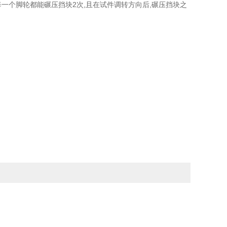
,每一个脚轮都能碾压挡块2次,且在试件调转方向后,碾压挡块之