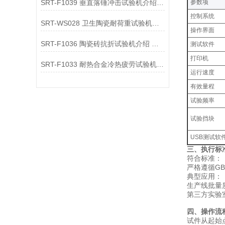
SRT-F1039 垂直落锤冲击试验机介绍 专注仪器生产
‌参数项‌
控制系统
SRT-WS028 卫生陶瓷耐荷重试验机介绍 质量保证
操作界面
SRT-F1036 陶瓷砖抗折试验机介绍 符合检测标准
测试软件
打印机
SRT-F1033 耐热合金冷热疲劳试验机介绍 性能稳定
运行速度
有效量程
试验频率
试验挡块
USB测试软件
三、执行
符合标准：
严格遵循GB/T 
‌典型应用‌：
生产线批量质
第三方实验室
‌四、操作
试件从起始点